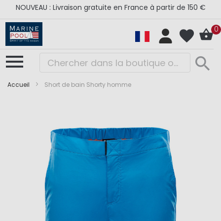
NOUVEAU : Livraison gratuite en France à partir de 150 €
0
Accueil
Short de bain Shorty homme
Skip
Skip
to
to
the
the
end
beginning
of
of
the
the
images
images
gallery
gallery