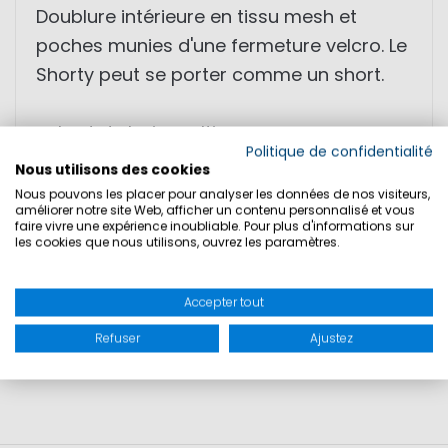
Doublure intérieure en tissu mesh et
poches munies d'une fermeture velcro. Le
Shorty peut se porter comme un short.
• short de bain multiusages
Politique de confidentialité
• coupe parfaite
Nous utilisons des cookies
• poches munies d'une fermeture velcro
Nous pouvons les placer pour analyser les données de nos visiteurs,
améliorer notre site Web, afficher un contenu personnalisé et vous
faire vivre une expérience inoubliable. Pour plus d'informations sur
les cookies que nous utilisons, ouvrez les paramètres.
TAILLES
Accepter tout
SÉCURITÉ DU PRODUIT
Refuser
Ajustez