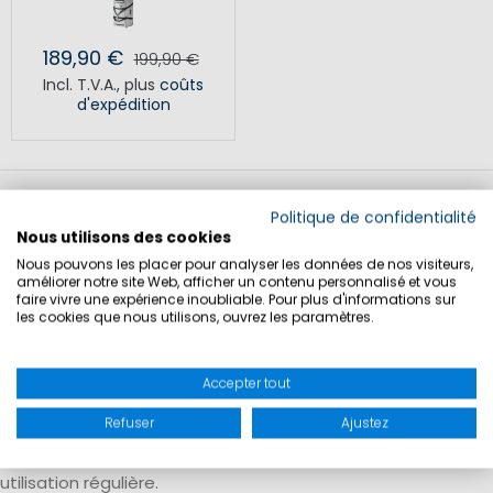
189,90 €
199,90 €
Incl. T.V.A.
,
plus
coûts
d'expédition
Politique de confidentialité
Nous utilisons des cookies
Nous pouvons les placer pour analyser les données de nos visiteurs,
Sacs de voyage et valises pour des
améliorer notre site Web, afficher un contenu personnalisé et vous
déplacements flexibles
faire vivre une expérience inoubliable. Pour plus d'informations sur
les cookies que nous utilisons, ouvrez les paramètres.
Les sacs de voyage et valises sont conçus pour différents
Accepter tout
types de voyages, des courts séjours aux longs
déplacements. Ils permettent de transporter vêtements
Refuser
Ajustez
et équipements en toute sécurité et sont adaptés à une
utilisation régulière.