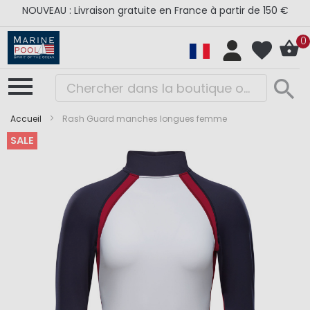
NOUVEAU : Livraison gratuite en France à partir de 150 €
0
Accueil
Rash Guard manches longues femme
SALE
Skip
Skip
to
to
the
the
end
beginning
of
of
the
the
images
images
gallery
gallery