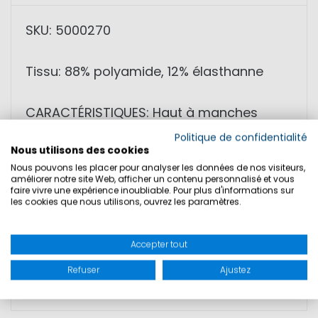
SKU: 5000270
Tissu: 88% polyamide, 12% élasthanne
CARACTÉRISTIQUES: Haut à manches
longues pour femme avec protection
Politique de confidentialité
Nous utilisons des cookies
solaire à séchage rapide et coupe
Nous pouvons les placer pour analyser les données de nos visiteurs,
ajustée
améliorer notre site Web, afficher un contenu personnalisé et vous
faire vivre une expérience inoubliable. Pour plus d'informations sur
les cookies que nous utilisons, ouvrez les paramètres.
Accepter tout
TAILLES
Refuser
Ajustez
SÉCURITÉ DU PRODUIT