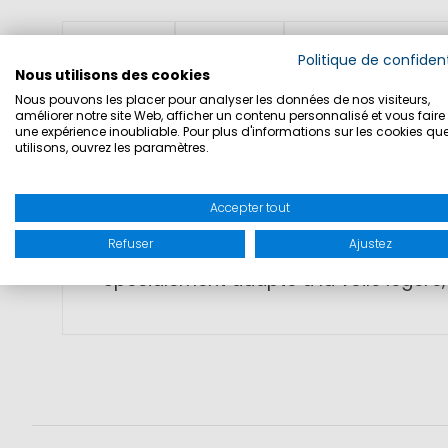
DÉTAILS
TAILLES
SÉCURITÉ DU PRO
Politique de confident
Nous utilisons des cookies
Nous pouvons les placer pour analyser les données de nos visiteurs,
améliorer notre site Web, afficher un contenu personnalisé et vous faire 
SKU: 5000017
une expérience inoubliable. Pour plus d'informations sur les cookies qu
utilisons, ouvrez les paramètres.
MATIERE: 100% néoprène, 100% caoutc
Accepter tout
Refuser
Ajustez
CARACTERISTIQUES: Botte en néoprène 
Spécialement adapté à la voile légère