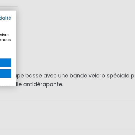
DUIT
ialité
vivre
e nous
houc
à coupe basse avec une bande velcro spéciale po
, semelle antidérapante.