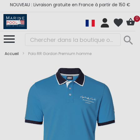
NOUVEAU : Livraison gratuite en France à partir de 150 €
0
Accueil
Polo RR Gordon Premium homme
Skip
Skip
to
to
the
the
end
beginning
of
of
the
the
images
images
gallery
gallery