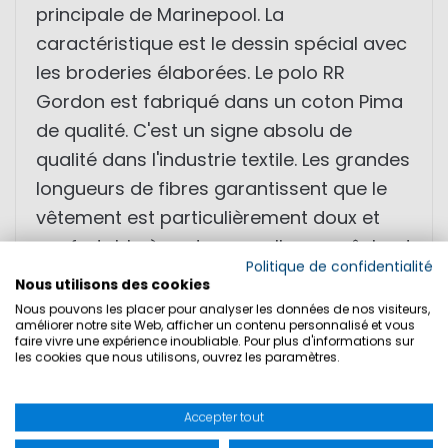
principale de Marinepool. La
caractéristique est le dessin spécial avec
les broderies élaborées. Le polo RR
Gordon est fabriqué dans un coton Pima
de qualité. C'est un signe absolu de
qualité dans l'industrie textile. Les grandes
longueurs de fibres garantissent que le
vêtement est particulièrement doux et
confortable à porter, car elles empêchent
Politique de confidentialité
le boulochage, la rugosité de la surface
Nous utilisons des cookies
et le nouage ultérieur. En outre, une fibre
Nous pouvons les placer pour analyser les données de nos visiteurs,
améliorer notre site Web, afficher un contenu personnalisé et vous
longue est de haute qualité et durable et
faire vivre une expérience inoubliable. Pour plus d'informations sur
les cookies que nous utilisons, ouvrez les paramètres.
convient particulièrement aux personnes
souffrant d'allergies et aux personnes à
la peau sensible.
Accepter tout