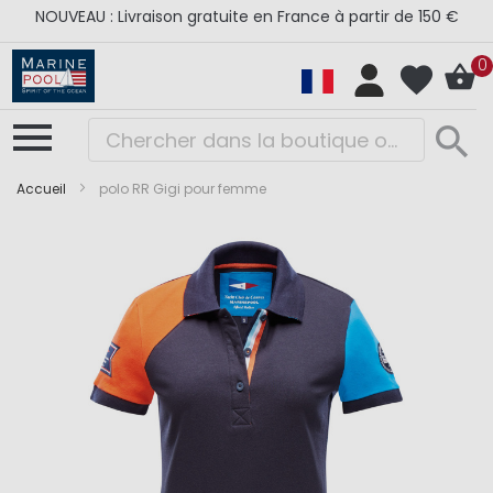
NOUVEAU : Livraison gratuite en France à partir de 150 €
0
Accueil
polo RR Gigi pour femme
Skip
Skip
to
to
the
the
end
beginning
of
of
the
the
images
images
gallery
gallery