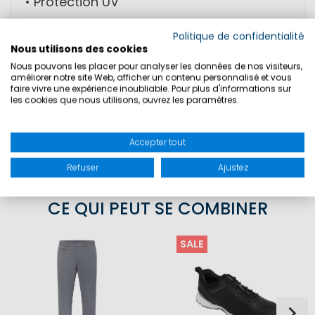
• Protection UV
Politique de confidentialité
MATIÈRE: 93% polyester; 7% élasthanne
Nous utilisons des cookies
Nous pouvons les placer pour analyser les données de nos visiteurs,
améliorer notre site Web, afficher un contenu personnalisé et vous
faire vivre une expérience inoubliable. Pour plus d'informations sur
TAILLES
les cookies que nous utilisons, ouvrez les paramètres.
SÉCURITÉ DU PRODUIT
Accepter tout
Refuser
Ajustez
CE QUI PEUT SE COMBINER
SALE