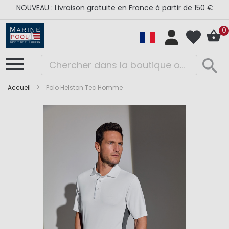
NOUVEAU : Livraison gratuite en France à partir de 150 €
0
Accueil
Polo Helston Tec Homme
Skip
Skip
to
to
the
the
end
beginning
of
of
the
the
images
images
gallery
gallery