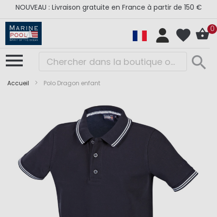
NOUVEAU : Livraison gratuite en France à partir de 150 €
0
Accueil
Polo Dragon enfant
Skip
Skip
to
to
the
the
end
beginning
of
of
the
the
images
images
gallery
gallery