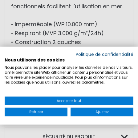
fonctionnels facilitent l’utilisation en mer.
• Imperméable (WP 10.000 mm)
• Respirant (MVP 3.000 g/m²/24h)
• Construction 2 couches
• Coutures étanchées
Politique de confidentialité
• Renforts dans les zones sollicitées
Nous utilisons des cookies
Nous pouvons les placer pour analyser les données de nos visiteurs,
améliorer notre site Web, afficher un contenu personnalisé et vous
MATIÈRE: Matière extérieure: 100%
faire vivre une expérience inoubliable. Pour plus d'informations sur
les cookies que nous utilisons, ouvrez les paramètres.
polyamide; Membrane: 100%
polyuréthane; Doublure: polyester
Accepter tout
Refuser
Ajustez
TAILLES
SÉCURITÉ DU PRODUIT