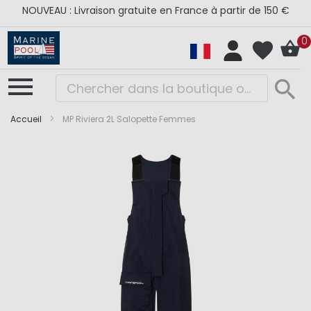
NOUVEAU : Livraison gratuite en France à partir de 150 €
0
Accueil
MP Riviera 2L Salopette Femmes
Skip
Skip
to
to
the
the
end
beginning
of
of
the
the
images
images
gallery
gallery