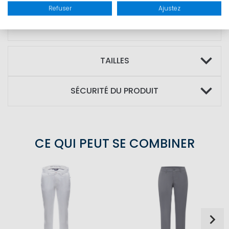
MATIÈRE : Matière extérieure : 95%
Refuser
Ajustez
polyester, 5% élasthanne
TAILLES
SÉCURITÉ DU PRODUIT
CE QUI PEUT SE COMBINER