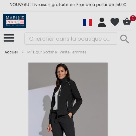
NOUVEAU : Livraison gratuite en France à partir de 150 €
0
Accueil
MP Ligur Softshell Veste Femmes
Skip
Skip
to
to
the
the
end
beginning
of
of
the
the
images
images
gallery
gallery