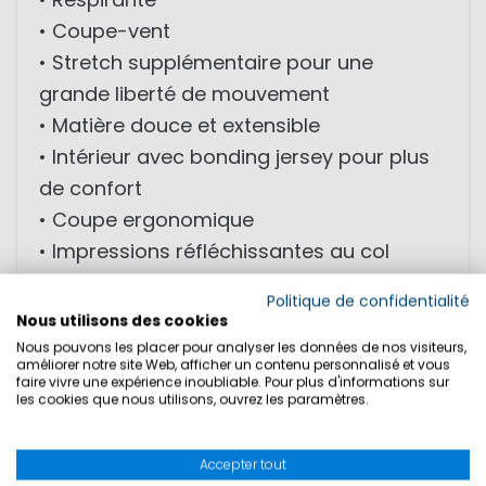
• Coupe-vent
• Stretch supplémentaire pour une
grande liberté de mouvement
• Matière douce et extensible
• Intérieur avec bonding jersey pour plus
de confort
• Coupe ergonomique
• Impressions réfléchissantes au col
• Passepoils réfléchissants aux coutures
Politique de confidentialité
d’épaules
Nous utilisons des cookies
• Poche poitrine avec impression
Nous pouvons les placer pour analyser les données de nos visiteurs,
améliorer notre site Web, afficher un contenu personnalisé et vous
réfléchissante
faire vivre une expérience inoubliable. Pour plus d'informations sur
les cookies que nous utilisons, ouvrez les paramètres.
• Poches hanches avec fermeture éclair
PU et tirette réfléchissante
Accepter tout