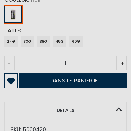
TAILLE
24G
33G
38G
45G
60G
-
+
DANS LE PANIER
DÉTAILS
SKU: 5000420