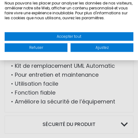
Nous pouvons les placer pour analyser les données de nos visiteurs,
améliorer notre site Web, afficher un contenu personnalisé et vous
Remarque :
faire vivre une expérience inoubliable. Pour plus d'informations sur
les cookies que nous utilisons, ouvrez les paramètres.
Nous proposons également un service
d’entretien pour votre gilet. En cas de
Accepter tout
doute, veuillez contacter :
info@marinestore.de
Refuser
Ajustez
• Kit de remplacement UML Automatic
• Pour entretien et maintenance
• Utilisation facile
• Fonction fiable
• Améliore la sécurité de l’équipement
SÉCURITÉ DU PRODUIT