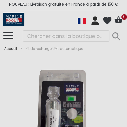
NOUVEAU : Livraison gratuite en France à partir de 150 €
0
Accueil
Kit de recharge UML automatique
Skip
Skip
to
to
the
the
end
beginning
of
of
the
the
images
images
gallery
gallery