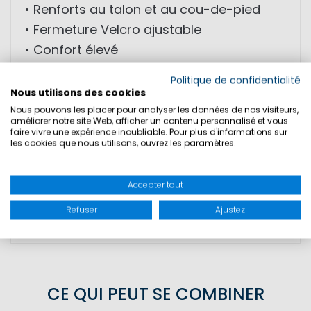
• Renforts au talon et au cou-de-pied
• Fermeture Velcro ajustable
• Confort élevé
Politique de confidentialité
MATÉRIAU: Tissu extérieure: 78% néoprène;
Nous utilisons des cookies
22% polyamide; semelle: 100%
Nous pouvons les placer pour analyser les données de nos visiteurs,
améliorer notre site Web, afficher un contenu personnalisé et vous
caoutchouc
faire vivre une expérience inoubliable. Pour plus d'informations sur
les cookies que nous utilisons, ouvrez les paramètres.
TAILLES
Accepter tout
Refuser
Ajustez
SÉCURITÉ DU PRODUIT
CE QUI PEUT SE COMBINER