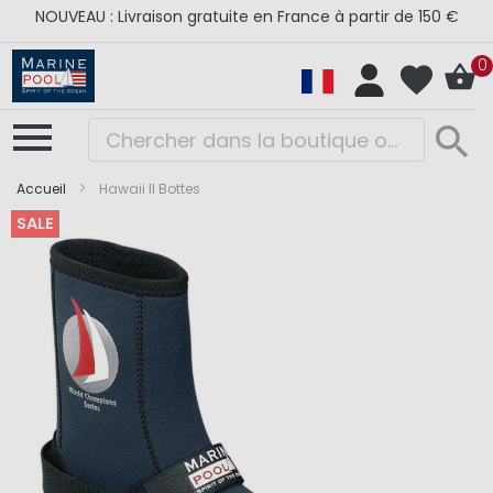
NOUVEAU : Livraison gratuite en France à partir de 150 €
0
Accueil
Hawaii II Bottes
SALE
Skip
Skip
to
to
the
the
end
beginning
of
of
the
the
images
images
gallery
gallery