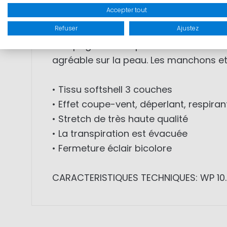
Accepter tout
CARACTERISTIQUES: Le gilet softshell
Refuser
Ajustez
La coupe très près du corps est un bon
compagnon idéal pour toutes les activit
agréable sur la peau. Les manchons et l
• Tissu softshell 3 couches
• Effet coupe-vent, déperlant, respiran
• Stretch de très haute qualité
• La transpiration est évacuée
• Fermeture éclair bicolore
CARACTERISTIQUES TECHNIQUES: WP 1