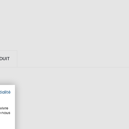
DUIT
ialité
vivre
e nous
e