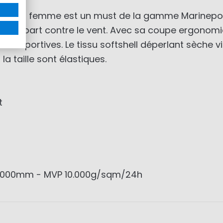
 Seaford femme est un must de la gamme Marinepool
 rempart contre le vent. Avec sa coupe ergonomique
és sportives. Le tissu softshell déperlant sèche vit
a taille sont élastiques.
t
0.000mm - MVP 10.000g/sqm/24h