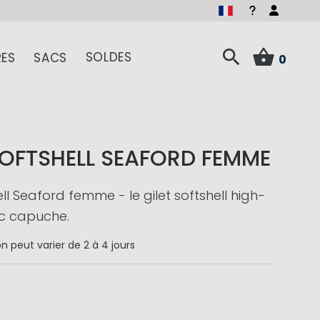
SOLDES
ES
SACS
0
SOFTSHELL SEAFORD FEMME
ell Seaford femme - le gilet softshell high-
ec capuche.
on
peut varier de 2 à 4 jours