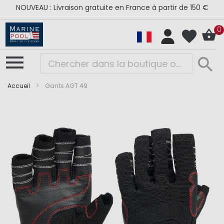
NOUVEAU : Livraison gratuite en France à partir de 150 €
0
Accueil
Gants AGT 49
Skip
Skip
to
to
the
the
end
beginning
of
of
the
the
images
images
gallery
gallery