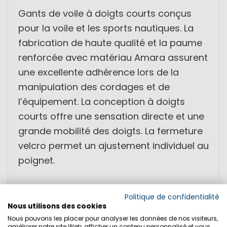
Gants de voile à doigts courts conçus
pour la voile et les sports nautiques. La
fabrication de haute qualité et la paume
renforcée avec matériau Amara assurent
une excellente adhérence lors de la
manipulation des cordages et de
l’équipement. La conception à doigts
courts offre une sensation directe et une
grande mobilité des doigts. La fermeture
velcro permet un ajustement individuel au
poignet.
• gants de voile à doigts courts
Politique de confidentialité
• paume renforcée avec grip Amara
Nous utilisons des cookies
• ajustement optimal et grand confort
Nous pouvons les placer pour analyser les données de nos visiteurs,
améliorer notre site Web, afficher un contenu personnalisé et vous