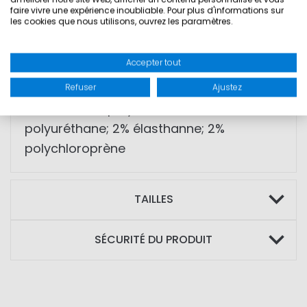
• fermeture velcro réglable au poignet
faire vivre une expérience inoubliable. Pour plus d'informations sur
les cookies que nous utilisons, ouvrez les paramètres.
• surpiqûres contrastées au design
sportif
Accepter tout
• fabrication de haute qualité
Refuser
Ajustez
MATIÈRE: 76% polyamide; 20%
polyuréthane; 2% élasthanne; 2%
polychloroprène
TAILLES
SÉCURITÉ DU PRODUIT