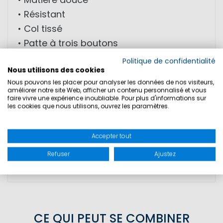
• Résistant
• Col tissé
• Patte à trois boutons
• Détails logo discrets
Politique de confidentialité
Nous utilisons des cookies
• Confort agréable
Nous pouvons les placer pour analyser les données de nos visiteurs,
améliorer notre site Web, afficher un contenu personnalisé et vous
faire vivre une expérience inoubliable. Pour plus d'informations sur
MATÉRIAU: 100% coton
les cookies que nous utilisons, ouvrez les paramètres.
Accepter tout
TAILLES
Refuser
Ajustez
SÉCURITÉ DU PRODUIT
CE QUI PEUT SE COMBINER