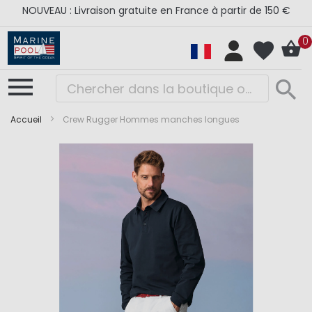
NOUVEAU : Livraison gratuite en France à partir de 150 €
0
Accueil
Crew Rugger Hommes manches longues
Skip
Skip
to
to
the
the
end
beginning
of
of
the
the
images
images
gallery
gallery