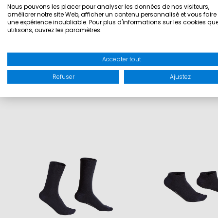
• Cuir suédé de haute qualité
Nous pouvons les placer pour analyser les données de nos visiteurs,
améliorer notre site Web, afficher un contenu personnalisé et vous faire 
• Semelle antidérapante
une expérience inoubliable. Pour plus d'informations sur les cookies qu
utilisons, ouvrez les paramètres.
• Laçage classique
Accepter tout
MATIÈRE: 100% cuir
Refuser
Ajustez