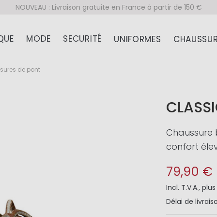
NOUVEAU : Livraison gratuite en France à partir de 150 €
QUE
MODE
SECURITÉ
UNIFORMES
CHAUSSUR
sures de pont
CLASS
Chaussure 
confort él
79,90 €
Incl. T.V.A.
,
plu
Délai de livrais