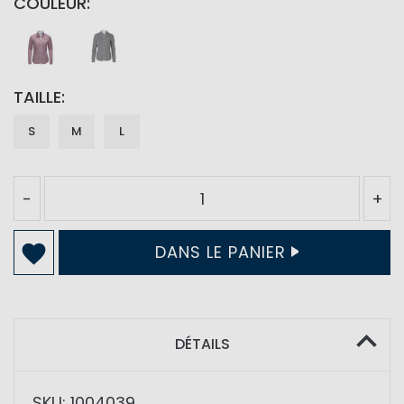
COULEUR
TAILLE
S
M
L
-
+
DANS LE PANIER
DÉTAILS
SKU: 1004039