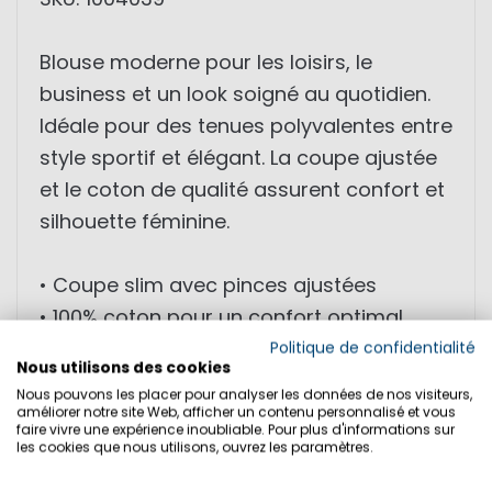
Blouse moderne pour les loisirs, le
business et un look soigné au quotidien.
Idéale pour des tenues polyvalentes entre
style sportif et élégant. La coupe ajustée
et le coton de qualité assurent confort et
silhouette féminine.
• Coupe slim avec pinces ajustées
• 100% coton pour un confort optimal
• Motif à rayures discret
Politique de confidentialité
Nous utilisons des cookies
• Détails maritimes avec broderies et
Nous pouvons les placer pour analyser les données de nos visiteurs,
surpiqûres
améliorer notre site Web, afficher un contenu personnalisé et vous
faire vivre une expérience inoubliable. Pour plus d'informations sur
• Col moderne
les cookies que nous utilisons, ouvrez les paramètres.
• Poignets boutonnés pour un look turn-