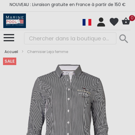
NOUVEAU : Livraison gratuite en France à partir de 150 €
0
Accueil
Chemisier Leja femme
SALE
Skip
Skip
to
to
the
the
end
beginning
of
of
the
the
images
images
gallery
gallery