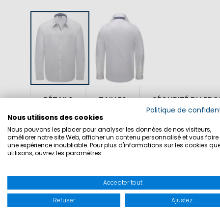
DÉTAILS
TAILLES
SÉCURITÉ DU PRO
Politique de confident
Nous utilisons des cookies
Nous pouvons les placer pour analyser les données de nos visiteurs,
améliorer notre site Web, afficher un contenu personnalisé et vous faire 
SKU: 1002817
une expérience inoubliable. Pour plus d'informations sur les cookies qu
utilisons, ouvrez les paramètres.
Chemise classique en coton pour un us
Accepter tout
combinaisons et se prête particulière
que des détails colorés discrets appo
Refuser
Ajustez