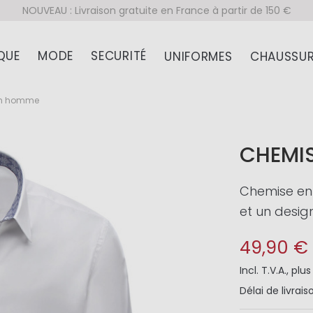
NOUVEAU : Livraison gratuite en France à partir de 150 €
QUE
MODE
SECURITÉ
UNIFORMES
CHAUSSUR
m homme
CHEMI
Chemise en
et un desig
49,90 €
Incl. T.V.A.
,
plu
Délai de livrais