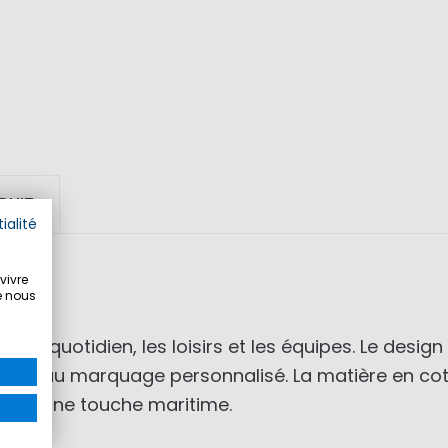
DUIT
ialité
vivre
e nous
age quotidien, les loisirs et les équipes. Le des
ment au marquage personnalisé. La matière en cot
rtent une touche maritime.