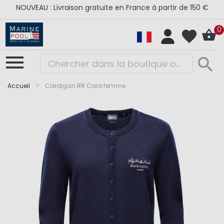
NOUVEAU : Livraison gratuite en France à partir de 150 €
0
Accueil
Cardigan RR Caro femme
Skip
Skip
to
to
the
the
end
beginning
of
of
the
the
images
images
gallery
gallery