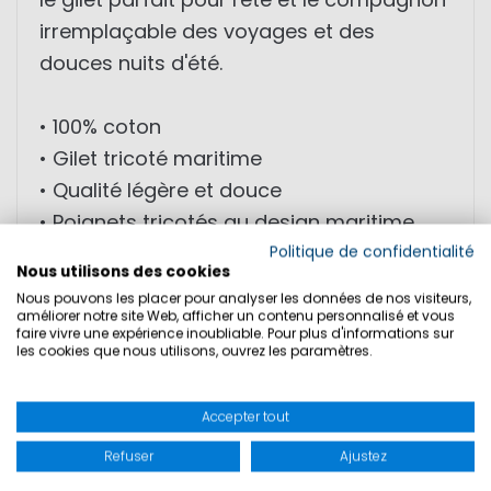
irremplaçable des voyages et des
douces nuits d'été.
• 100% coton
• Gilet tricoté maritime
• Qualité légère et douce
• Poignets tricotés au design maritime
• Poches aux couleurs contrastées
Politique de confidentialité
Nous utilisons des cookies
• Revers à bouton inférieur de couleur
Nous pouvons les placer pour analyser les données de nos visiteurs,
contrastée
améliorer notre site Web, afficher un contenu personnalisé et vous
faire vivre une expérience inoubliable. Pour plus d'informations sur
• Broderie de haute qualité de la
les cookies que nous utilisons, ouvrez les paramètres.
collection exclusive des Régates Royales
Accepter tout
Refuser
Ajustez
TAILLES