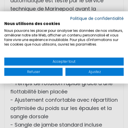
automatique est testé par le service
technique de Marinepool avant la
livraison et dispose d'un intervalle
Politique de confidentialité
Nous utilisons des cookies
d'entretien de 2 ans.
Nous pouvons les placer pour analyser les données de nos visiteurs,
améliorer notre site Web, afficher un contenu personnalisé et vous
faire vivre une expérience inoubliable. Pour plus d'informations sur
- Flottabilité de 300N avec 60g de CO2
les cookies que nous utilisons, ouvrez les paramètres.
- Couvercle à fermeture auto-agrippante
- Design ergonomique pour un meilleur
Accepter tout
confort
Refuser
Ajustez
- Harnais de sécurité ISO 12401
- Temps de rotation rapide grâce à une
flottabilité bien placée
- Ajustement confortable avec répartition
optimisée du poids sur les épaules et la
sangle dorsale
- Sangle de jambe standard incluse