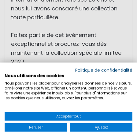
nous lui avons consacré une collection
toute particulière.
Faites partie de cet événement
exceptionnel et procurez-vous dès
maintenant la collection spéciale limitée
2021!
Politique de confidentialité
Nous utilisons des cookies
• Collection anniversaire limitée SYCP
Nous pouvons les placer pour analyser les données de nos visiteurs,
• Coton Pima
améliorer notre site Web, afficher un contenu personnalisé et vous
faire vivre une expérience inoubliable. Pour plus d'informations sur
• Design sportif
les cookies que nous utilisons, ouvrez les paramètres.
• Haute qualité
Accepter tout
Refuser
Ajustez
TAILLES