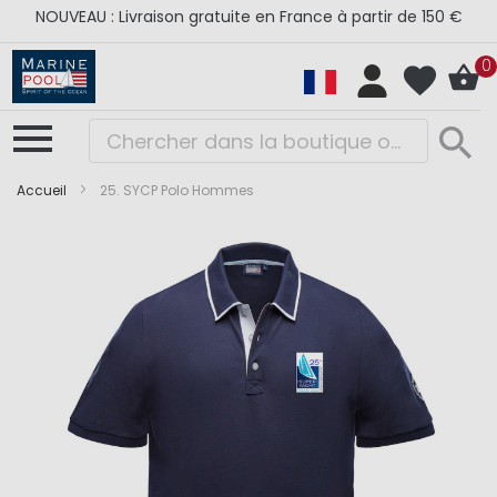
NOUVEAU : Livraison gratuite en France à partir de 150 €
0
Accueil
25. SYCP Polo Hommes
Skip
Skip
to
to
the
the
end
beginning
of
of
the
the
images
images
gallery
gallery