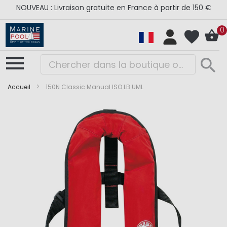
NOUVEAU : Livraison gratuite en France à partir de 150 €
0
Accueil
150N Classic Manual ISO LB UML
Skip
Skip
to
to
the
the
end
beginning
of
of
the
the
images
images
gallery
gallery