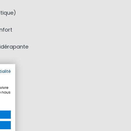
tique)
nfort
tidérapante
ialité
vivre
e nous