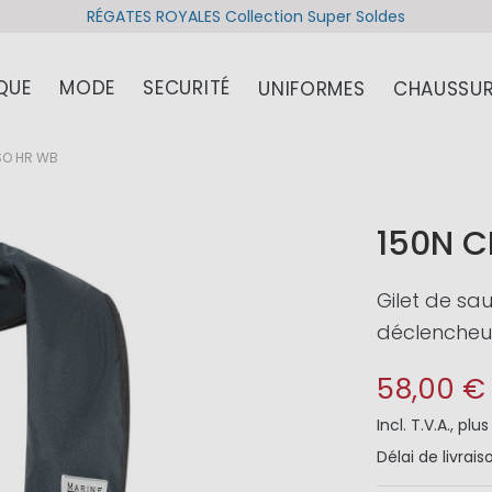
RÉGATES ROYALES Collection Super Soldes
QUE
MODE
SECURITÉ
UNIFORMES
CHAUSSUR
ISO HR WB
150N C
Gilet de s
déclencheu
58,00 €
Incl. T.V.A.
,
plu
Délai de livrais