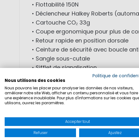
• Flottabilité 150N
• Déclencheur Halkey Roberts (automa
• Cartouche CO₂ 33g
• Coupe ergonomique pour plus de co
• Retour rapide en position dorsale
• Ceinture de sécurité avec boucle an
• Sangle sous-cutale
• Sifflet de signalisation
• Boucle de récupération
Politique de confident
Nous utilisons des cookies
• Éléments réfléchissants
Nous pouvons les placer pour analyser les données de nos visiteurs,
améliorer notre site Web, afficher un contenu personnalisé et vous faire 
• Tube de gonflage manuel
une expérience inoubliable. Pour plus d'informations sur les cookies qu
• Fermeture velcro
utilisons, ouvrez les paramètres.
• Certifié DIN EN ISO 12402-3
Accepter tout
Ajustement :
Refuser
Ajustez