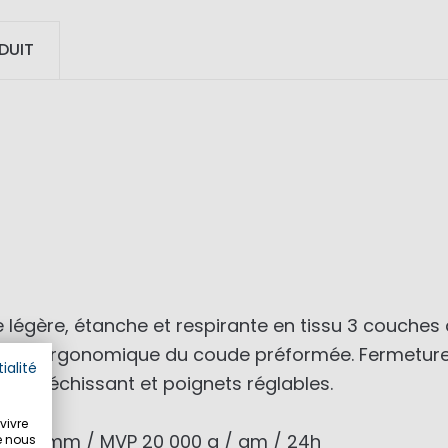
DUIT
 légère, étanche et respirante en tissu 3 couche
forme ergonomique du coude préformée. Fermeture
ialité
 réfléchissant et poignets réglables.
vivre
 000 mm / MVP 20 000 g / qm / 24h
e nous