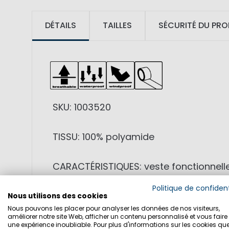
DÉTAILS
TAILLES
SÉCURITÉ DU PRO
SKU: 1003520
TISSU: 100% polyamide
CARACTÉRISTIQUES: veste fonctionnelle
collées. Confort maximal grâce à la 
Politique de confident
étanches. Capuche réglable avec patch
Nous utilisons des cookies
Nous pouvons les placer pour analyser les données de nos visiteurs,
améliorer notre site Web, afficher un contenu personnalisé et vous faire 
CARACTÉRISTIQUES TECHNIQUES: WP 20
une expérience inoubliable. Pour plus d'informations sur les cookies qu