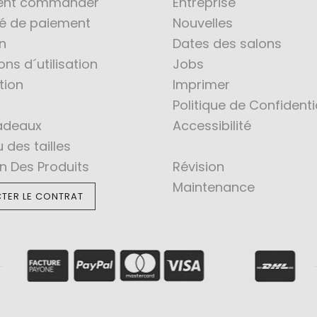
nt commander
Entreprise
té de paiement
Nouvelles
n
Dates des salons
ons d´utilisation
Jobs
tion
Imprimer
Politique de Confidenti
adeaux
Accessibilité
 des tailles
en Des Produits
Révision
Maintenance
TER LE CONTRAT