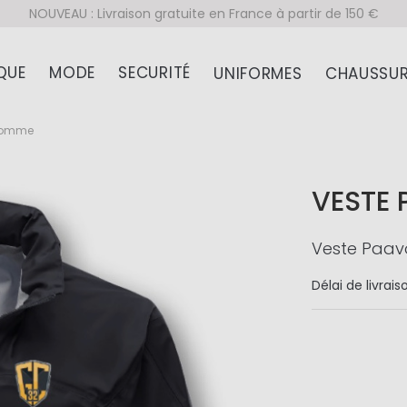
NOUVEAU : Livraison gratuite en France à partir de 150 €
QUE
MODE
SECURITÉ
UNIFORMES
CHAUSSUR
 homme
VESTE
Veste Paavo
Délai de livrais